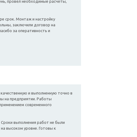
день, провёл необходимые расчёты,
ре срок. Монтаж и настройку
ольны, заключили договор на
пасибо за оперативность и
 качественную и выполненную точно в
ны на предприятии. Работы
применением современного
 Сроки выполнения работ не были
 на высоком уровне. Готовы к