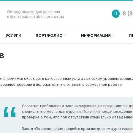
Оборудование для удаления
8 (
и фильтрации табачного дыма
УСЛУГИ
ПОРТФОЛИО
ИНФОРМАЦИЯ
П
в
ы стремимся оказывать качественные услуги с высоким уровнем сервис
казанное доверие и положительные отзывы о совместной работе.
Согласно требованиям закона о курении, на предприятии 
специальные места для курения. Получили предупреждение
проверке о том, что при отсутствии специально отведённ
Завод «Эковен», занимающийся производством курительных