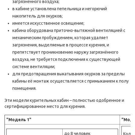
загрязнённого воздуха;
в кабине установлена пепельница и негорючий
накопитель для окурков;
имеется искусственное освещение;
кабина оборудована приточно-вытяжной вентиляцией с
механическим пробуждением, которая удаляет
загрязнения, выделяемые в процессе курения, и
препятствует проникновению наружу загрязнённого
воздуха, не требуется подключения к существующей
системе вентиляции;
для предотвращения выкатывания окурков за пределы
кабины её монтаж осуществляется с примыканием к полу
помещения.
Эти модели курительных кабин – полностью одобренное и
сертифицированное место для курения.
"Модель 1"
"Моде
до 8 человек
Колич