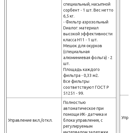
специальный, насыпной
сорбент - 1 шт. Вес нетто
6,5 кг.
- Фильтр аэрозольный
Dиалог: материал
высокой эффективности
класса Н11 - 1 шт.
Мешок для окурков
(специальная
алюминиевая фольга) - 2
шт.
Площадь каждого
фильтра - 0,33 м2.
Все фильтры
соответствуют ГОСТ Р
51251 - 99.
Полностью
автоматическое при
помощи ИК- датчика и
Управ
Управление вкл./откл.
блока управления, с
регулируемым
интервалом задержки