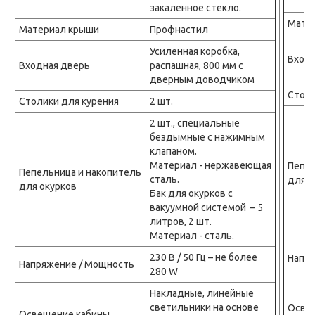
закаленное стекло.
Мате
Материал крыши
Профнастил
Усиленная коробка,
Входн
Входная дверь
распашная, 800 мм с
дверным доводчиком
Столи
Столики для курения
2 шт.
2 шт., специальные
бездымные с нажимным
клапаном.
Материал - нержавеющая
Пепел
Пепельница и накопитель
сталь.
для о
для окурков
Бак для окурков с
вакуумной системой – 5
литров, 2 шт.
Материал - сталь.
230 В / 50 Гц – не более
Напр
Напряжение / Мощность
280 W
Накладные, линейные
светильники на основе
Осве
Освещение кабины