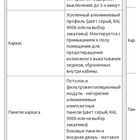
выключения до 3-х минут
Усиленный алюминиевый
профиль (цвет серый, RAL
9006 или на выбор
заказчика). Монтируется с
примыканием к полу
Карка
Каркас
помещения для
предотвращения
возможного выкатывания
окурков, оброненных
внутри кабины.
Потолок и
фильтровентиляционный
модуль - негорючие
алюминиевые
композитные
Панел
Панели каркаса
панели (цвет серый, RAL
9006 или на выбор
заказчика)
Боковые панели и
входная дверь - матовое