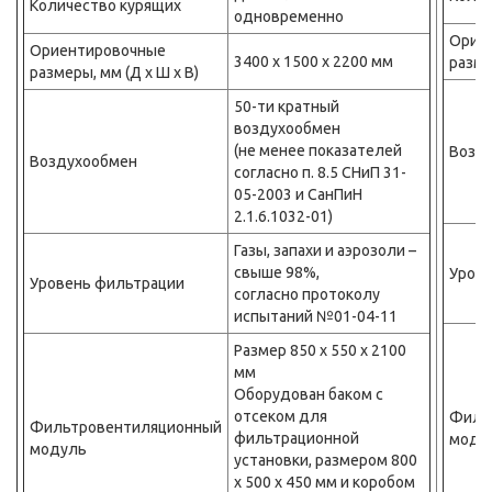
Количество курящих
одновременно
Орие
Ориентировочные
3400 х 1500 х 2200 мм
разме
размеры, мм (Д х Ш х В)
50-ти кратный
воздухообмен
(не менее показателей
Возд
Воздухообмен
согласно п. 8.5 СНиП 31-
05-2003 и СанПиН
2.1.6.1032-01)
Газы, запахи и аэрозоли –
свыше 98%,
Уров
Уровень фильтрации
согласно протоколу
испытаний №01-04-11
Размер 850 х 550 х 2100
мм
Оборудован баком с
отсеком для
Филь
Фильтровентиляционный
фильтрационной
моду
модуль
установки, размером 800
х 500 х 450 мм и коробом